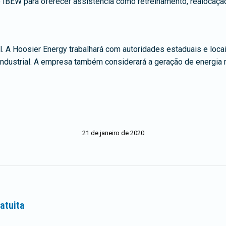
 IBEW para oferecer assistência como retreinamento, realocaçã
al. A Hoosier Energy trabalhará com autoridades estaduais e lo
dustrial. A empresa também considerará a geração de energia re
21 de janeiro de 2020
atuita
Próximo
post: