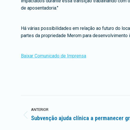
impactados durante essa transição trabalhando com o
de aposentadoria."
Há várias possibilidades em relação ao futuro do loc
partes da propriedade Merom para desenvolvimento in
Baixar Comunicado de Imprensa
Navegação
ANTERIOR
de
Subvenção ajuda clínica a permanecer gr
Postagem
artigos
anterior: