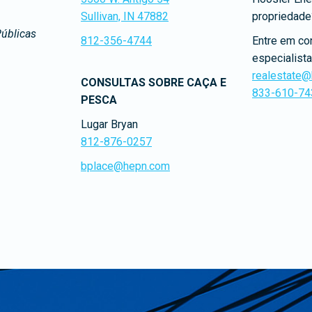
Sullivan, IN 47882
propriedade
Públicas
812-356-4744
Entre em co
especialista
realestate
CONSULTAS SOBRE CAÇA E
833-610-74
PESCA
Lugar Bryan
812-876-0257
bplace@hepn.com