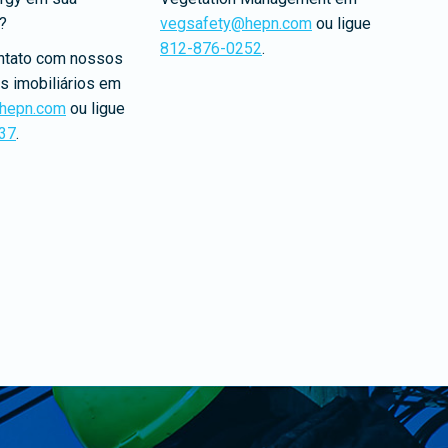
?
vegsafety@hepn.com
ou ligue
812-876-0252
.
ntato com nossos
s imobiliários em
@hepn.com
ou ligue
37
.