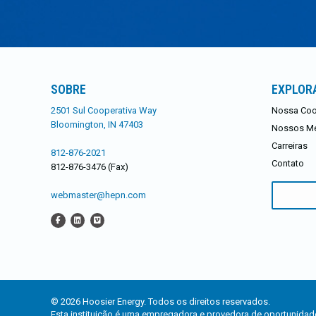
SOBRE
EXPLOR
2501 Sul Cooperativa Way
Nossa Coo
Bloomington, IN 47403
Nossos M
Carreiras
812-876-2021
Contato
812-876-3476 (Fax)
Procurar:
webmaster@hepn.com
© 2026 Hoosier Energy. Todos os direitos reservados.
Esta instituição é uma empregadora e provedora de oportunidade