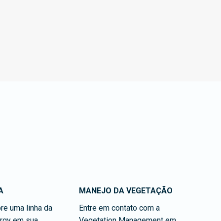
A
MANEJO DA VEGETAÇÃO
re uma linha da
Entre em contato com a
rgy em sua
Vegetation Management em