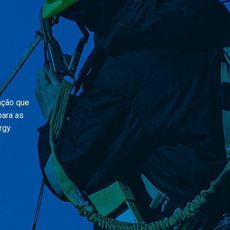
ação que
para as
rgy.