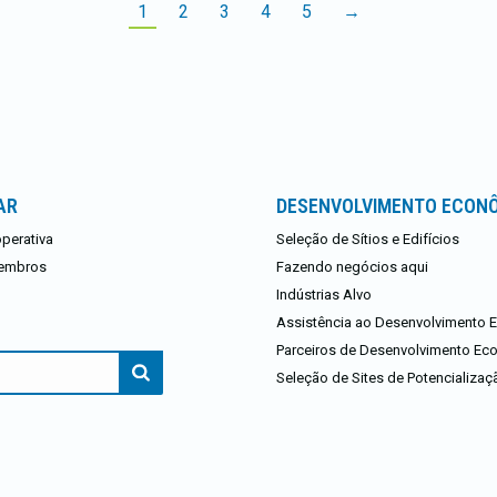
1
2
3
4
5
→
AR
DESENVOLVIMENTO ECON
perativa
Seleção de Sítios e Edifícios
embros
Fazendo negócios aqui
Indústrias Alvo
Assistência ao Desenvolvimento
Parceiros de Desenvolvimento E
Seleção de Sites de Potencializaç