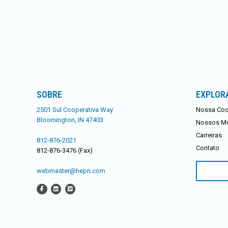
SOBRE
EXPLOR
2501 Sul Cooperativa Way
Nossa Coo
Bloomington, IN 47403
Nossos M
Carreiras
812-876-2021
Contato
812-876-3476 (Fax)
Procurar:
webmaster@hepn.com