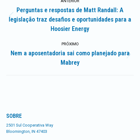
ANTERIOR
de
Perguntas e respostas de Matt Randall: A
legislação traz desafios e oportunidades para a
Postagem
artigos
anterior:
Hoosier Energy
PRÓXIMO
Nem a aposentadoria sai como planejado para
Próximo
Mabrey
post:
SOBRE
2501 Sul Cooperativa Way
Bloomington, IN 47403