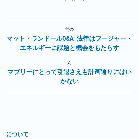
投
前の
稿
マット・ランドールQ&A: 法律はフージャー・
前
エネルギーに課題と機会をもたらす
ナ
の
記
ビ
次
事:
マブリーにとって引退さえも計画通りにはい
ゲ
次
かない
の
ー
記
事:
シ
ョ
ン
について