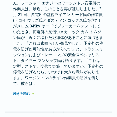
ん。フージャー エナジーのワージントン変電所の
作業員は、最近、このことを再び証明しました。2
月 21 日、変電所の監督ライアン リード氏の作業員
(トロイ ウッズ氏とダスティン コックス氏を含む)
がメロム 345kV ヤードでブレーカーをテストして
いたとき、変電所の見習いメカニック カム トムソ
ン氏が、近くに壊れた絶縁体があることに気づきま
した。「これは素晴らしい発見でした。予定外の停
電を防げた可能性があるからです」と、トランスミ
ッションおよびトレーニングの安全スペシャリス
ト、タイラー マンシップ氏は語ります。「これは
定型テストで、交代で実施していますが、予定外の
停電を防げるなら、いつでも大きな意味がありま
す」。ワージントンのライン作業員の助けを借り
て、彼らは…
続きを読む