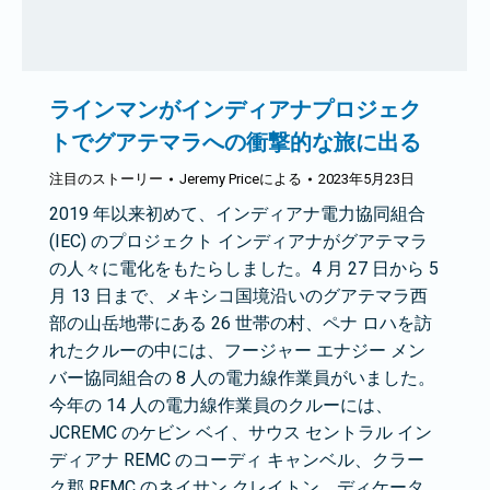
ラインマンがインディアナプロジェク
トでグアテマラへの衝撃的な旅に出る
注目のストーリー
Jeremy Price
による
2023年5月23日
2019 年以来初めて、インディアナ電力協同組合
(IEC) のプロジェクト インディアナがグアテマラ
の人々に電化をもたらしました。4 月 27 日から 5
月 13 日まで、メキシコ国境沿いのグアテマラ西
部の山岳地帯にある 26 世帯の村、ペナ ロハを訪
れたクルーの中には、フージャー エナジー メン
バー協同組合の 8 人の電力線作業員がいました。
今年の 14 人の電力線作業員のクルーには、
JCREMC のケビン ベイ、サウス セントラル イン
ディアナ REMC のコーディ キャンベル、クラー
ク郡 REMC のネイサン クレイトン、ディケータ