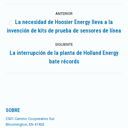
Navegación
ANTERIOR
entre
La necesidad de Hoosier Energy lleva a la
Publicación
invención de kits de prueba de sensores de línea
publicaciones
anterior:
SIGUIENTE
La interrupción de la planta de Holland Energy
Publicación
bate récords
siguiente:
SOBRE
2501 Camino Cooperativo Sur
Bloomington, EN 47403