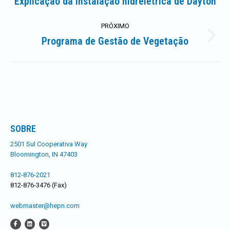
de
Explicação da instalação hidrelétrica de Dayton
Postagem
anterior:
artigos
PRÓXIMO
Programa de Gestão de Vegetação
Próximo
post:
SOBRE
2501 Sul Cooperativa Way
Bloomington, IN 47403
812-876-2021
812-876-3476 (Fax)
webmaster@hepn.com