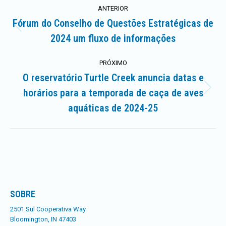
Navegação
ANTERIOR
de
Fórum do Conselho de Questões Estratégicas de
Postagem
2024 um fluxo de informações
artigos
anterior:
PRÓXIMO
O reservatório Turtle Creek anuncia datas e
horários para a temporada de caça de aves
Próximo
post:
aquáticas de 2024-25
SOBRE
2501 Sul Cooperativa Way
Bloomington, IN 47403