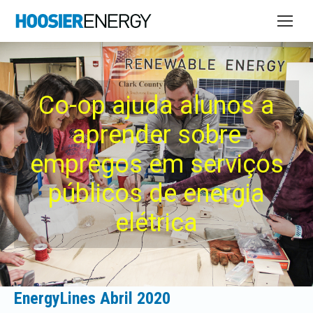
Co-op ajuda alunos a
aprender sobre
empregos em serviços
públicos de energia
elétrica
EnergyLines Abril 2020