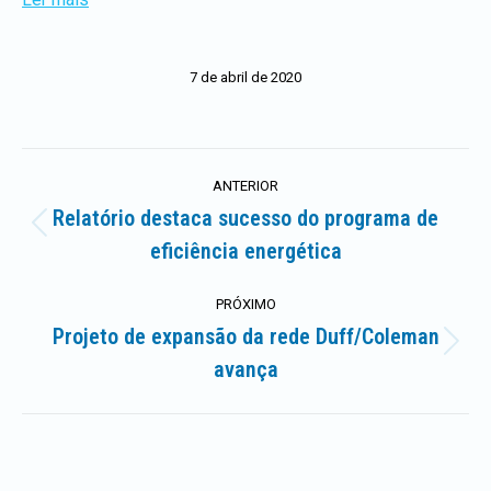
7 de abril de 2020
Navegação
ANTERIOR
de
Relatório destaca sucesso do programa de
Postagem
eficiência energética
artigos
anterior:
PRÓXIMO
Projeto de expansão da rede Duff/Coleman
Próximo
avança
post: