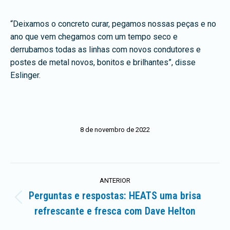
“Deixamos o concreto curar, pegamos nossas peças e no
ano que vem chegamos com um tempo seco e
derrubamos todas as linhas com novos condutores e
postes de metal novos, bonitos e brilhantes”, disse
Eslinger.
8 de novembro de 2022
Navegação
ANTERIOR
de
Perguntas e respostas: HEATS uma brisa
Postagem
refrescante e fresca com Dave Helton
artigos
anterior: