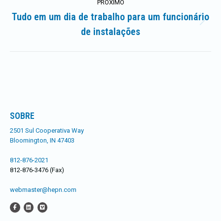
artigos
PRÓXIMO
Tudo em um dia de trabalho para um funcionário
Próximo
de instalações
post:
SOBRE
2501 Sul Cooperativa Way
Bloomington, IN 47403
812-876-2021
812-876-3476 (Fax)
webmaster@hepn.com