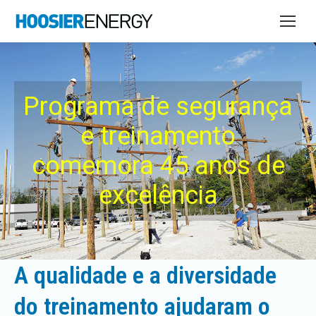
Programa de segurança
e treinamento
comemora 45 anos de
excelência
A qualidade e a diversidade
do treinamento ajudaram o