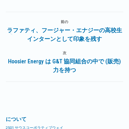
投
前の
稿
ラファティ、フージャー・エナジーの高校生
前
インターンとして印象を残す
ナ
の
記
ビ
次
事:
Hoosier Energy は G&T 協同組合の中で (販売)
ゲ
次
力を持つ
の
ー
記
事:
シ
ョ
ン
について
2501 サウスコーポラティブウェイ