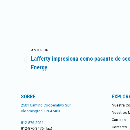
Navegación
ANTERIOR
entre
Lafferty impresiona como pasante de sec
Publicación
Energy
publicaciones
anterior:
SOBRE
EXPLOR
2501 Camino Cooperativo Sur
Nuestra Co
Bloomington, EN 47403
Nuestros 
Carreras
812-876-2021
Contacto
812-876-3476 (fax)