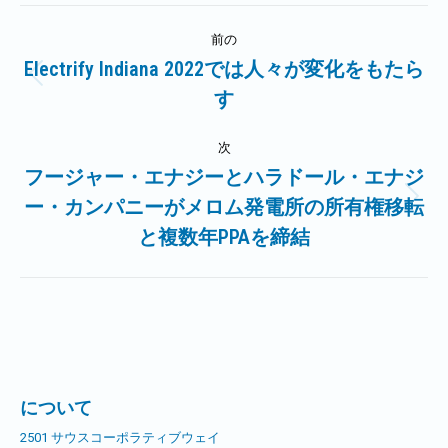
投
前の
稿
Electrify Indiana 2022では人々が変化をもたら
前
す
ナ
の
記
ビ
次
事:
フージャー・エナジーとハラドール・エナジ
ゲ
ー・カンパニーがメロム発電所の所有権移転
次
の
と複数年PPAを締結
ー
記
シ
事:
ョ
ン
について
2501 サウスコーポラティブウェイ