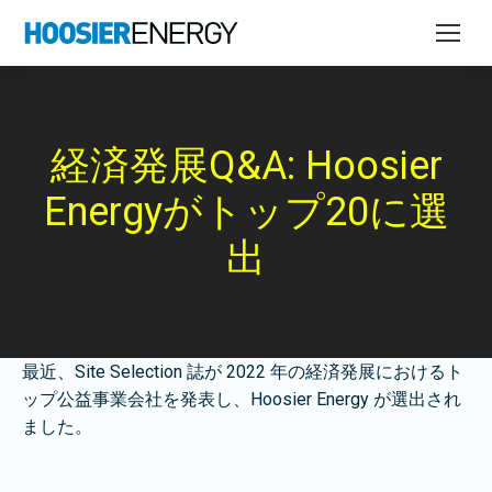
経済発展Q&A: Hoosier
Energyがトップ20に選
出
最近、Site Selection 誌が 2022 年の経済発展におけるト
ップ公益事業会社を発表し、Hoosier Energy が選出され
ました。