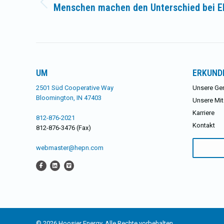
Menschen machen den Unterschied bei El
Vorheriger
Beitrag:
UM
ERKUND
2501 Süd Cooperative Way
Unsere Ge
Bloomington, IN 47403
Unsere Mit
Karriere
812-876-2021
Kontakt
812-876-3476 (Fax)
Suchen
webmaster@hepn.com
nach:
© 2026 Hoosier Energy. Alle Rechte vorbehalten.