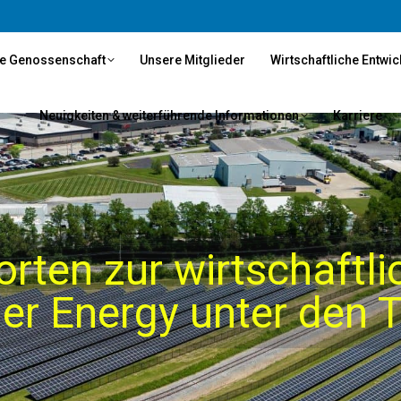
e Genossenschaft
Unsere Mitglieder
Wirtschaftliche Entwi
Neuigkeiten & weiterführende Informationen
Karriere
rten zur wirtschaftli
er Energy unter den 