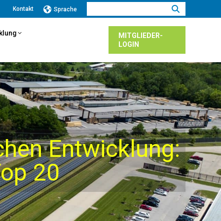
Suchen:
Kontakt
Sprache
cklung
MITGLIEDER-
LOGIN
chen Entwicklung:
Top 20