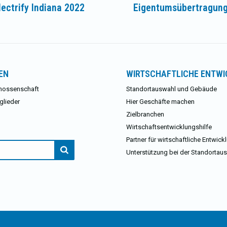
ectrify Indiana 2022
Eigentumsübertragung
Nächster
Beitrag:
EN
WIRTSCHAFTLICHE ENTW
nossenschaft
Standortauswahl und Gebäude
glieder
Hier Geschäfte machen
Zielbranchen
Wirtschaftsentwicklungshilfe
Partner für wirtschaftliche Entwick
Unterstützung bei der Standortau