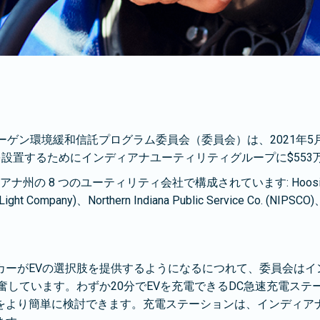
ゲン環境緩和信託プログラム委員会（委員会）は、2021年5
を設置するためにインディアナユーティリティグループに$553
のユーティリティ会社で構成されています: Hoosier Energy REC, 
& Light Company)、Northern Indiana Public Service Co. (NIP
カーがEVの選択肢を提供するようになるにつれて、委員会はイ
奮しています。わずか20分でEVを充電できるDC急速充電ス
をより簡単に検討できます。充電ステーションは、インディア