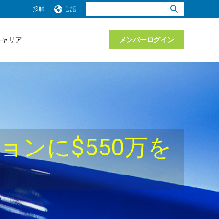
検
接触
言語
索：
キャリア
メンバーログイン
ンに$550万を