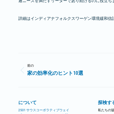
通ニーズを満たすリーダーであり続けるのに役立ち
詳細はインディアナフォルクスワーゲン環境緩和信
投
前の
稿
家の効率化のヒント10選
前
ナ
の
記
ビ
事:
ゲ
について
探検す
2501 サウスコーポラティブウェイ
私たちの