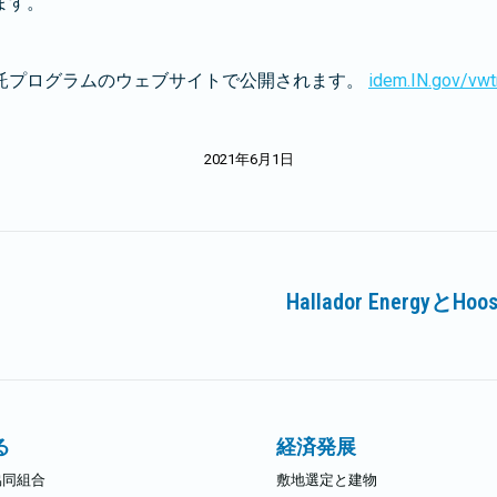
ます。
託プログラムのウェブサイトで公開されます。
idem.IN.gov/vwt
2021年6月1日
Hallador Energyと
次
の
記
事:
る
経済発展
協同組合
敷地選定と建物