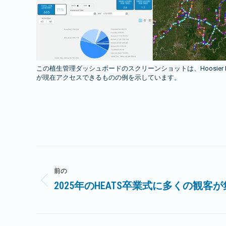
この植生管理ダッシュボードのスクリーンショットは、Hoosier En
が現在アクセスできるものの例を示しています。
投
前の
稿
2025年のHEATS卒業式に多くの観客
前
ナ
の
記
ビ
事: