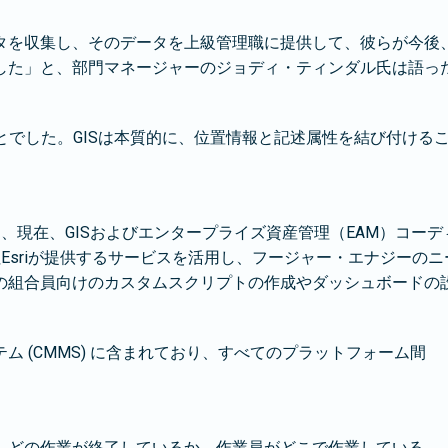
タを収集し、そのデータを上級管理職に提供して、彼らが今後
した」と、部門マネージャーのジョディ・ティンダル氏は語っ
ることでした。GISは本質的に、位置情報と記述属性を結び付け
は、現在、GISおよびエンタープライズ資産管理（EAM）コー
社Esriが提供するサービスを活用し、フージャー・エナジーの
の組合員向けのカスタムスクリプトの作成やダッシュボードの
 (CMMS) に含まれており、すべてのプラットフォーム間
、どの作業が終了しているか、作業員がどこで作業している