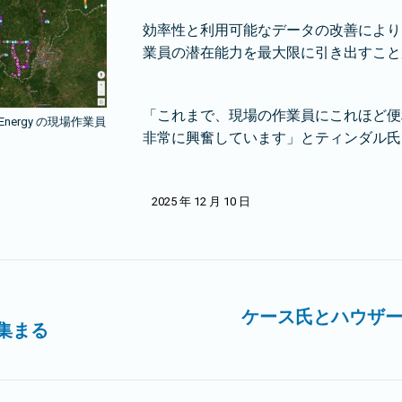
効率性と利用可能なデータの改善により、Ho
業員の潜在能力を最大限に引き出すこと
「これまで、現場の作業員にこれほど便
ergy の現場作業員
非常に興奮しています」とティンダル氏
2025 年 12 月 10 日
ケース氏とハウザ
が集まる
次
の
記
事: