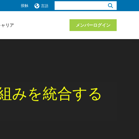
検
接触
言語
索：
キャリア
メンバーログイン
の取り組みを統合する