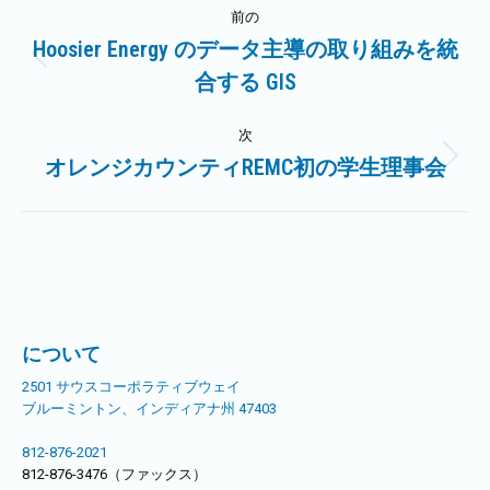
投
前の
稿
Hoosier Energy のデータ主導の取り組みを統
前
合する GIS
ナ
の
記
ビ
次
事:
オレンジカウンティREMC初の学生理事会
次
ゲ
の
記
ー
事:
シ
ョ
について
ン
2501 サウスコーポラティブウェイ
ブルーミントン、インディアナ州 47403
812-876-2021
812-876-3476（ファックス）