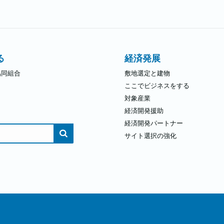
次
の
記
事:
る
経済発展
協同組合
敷地選定と建物
ここでビジネスをする
対象産業
経済開発援助
経済開発パートナー
サイト選択の強化