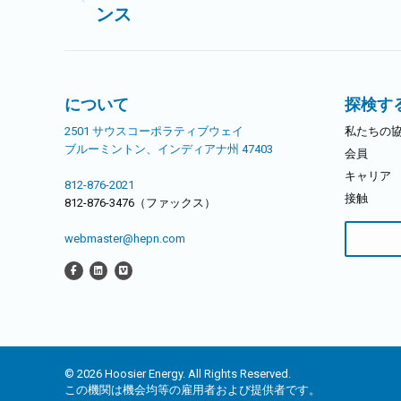
前
ンス
ナ
の
記
ビ
事:
ゲ
について
探検す
2501 サウスコーポラティブウェイ
私たちの
ー
ブルーミントン、インディアナ州 47403
会員
シ
キャリア
812-876-2021
接触
812-876-3476（ファックス）
ョ
検
webmaster@hepn.com
索
ン
す
る：
© 2026 Hoosier Energy. All Rights Reserved.
この機関は機会均等の雇用者および提供者です。