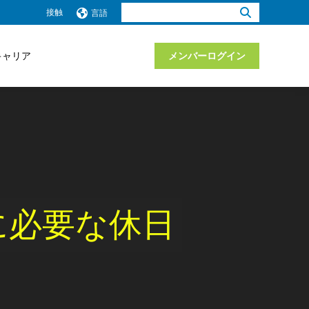
検
接触
言語
索：
キャリア
メンバーログイン
に必要な休日