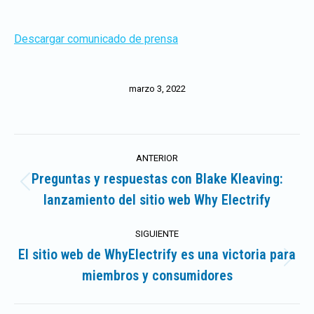
Descargar comunicado de prensa
marzo 3, 2022
Navegación
ANTERIOR
entre
Preguntas y respuestas con Blake Kleaving:
Publicación
lanzamiento del sitio web Why Electrify
publicaciones
anterior:
SIGUIENTE
El sitio web de WhyElectrify es una victoria para
Publicación
miembros y consumidores
siguiente: