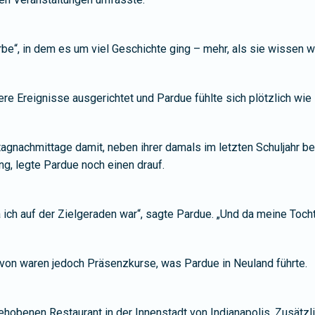
e“, in dem es um viel Geschichte ging – mehr, als sie wissen wo
re Ereignisse ausgerichtet und Pardue fühlte sich plötzlich wie
gnachmittage damit, neben ihrer damals im letzten Schuljahr b
ng, legte Pardue noch einen drauf.
 ich auf der Zielgeraden war“, sagte Pardue. „Und da meine Tochte
avon waren jedoch Präsenzkurse, was Pardue in Neuland führte.
hobenen Restaurant in der Innenstadt von Indianapolis. Zusätzlic