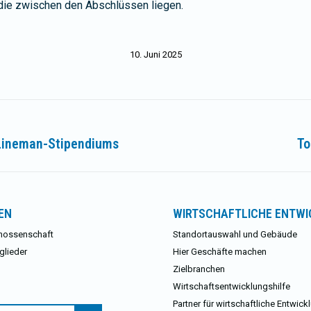
, die zwischen den Abschlüssen liegen.
10. Juni 2025
 Lineman-Stipendiums
To
Nächster
Beitrag:
EN
WIRTSCHAFTLICHE ENTW
nossenschaft
Standortauswahl und Gebäude
glieder
Hier Geschäfte machen
Zielbranchen
Wirtschaftsentwicklungshilfe
Partner für wirtschaftliche Entwick