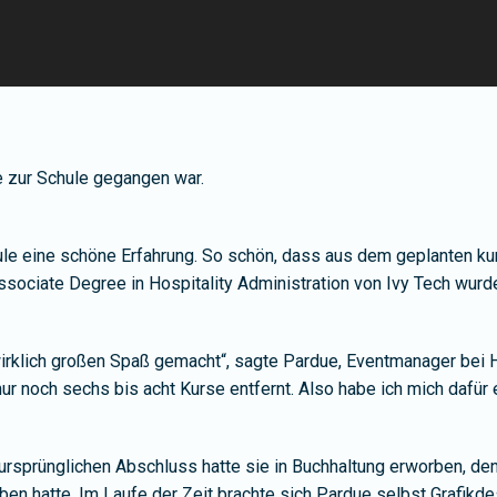
e zur Schule gegangen war.
le eine schöne Erfahrung. So schön, dass aus dem geplanten kur
ssociate Degree in Hospitality Administration von Ivy Tech wurd
rklich großen Spaß gemacht“, sagte Pardue, Eventmanager bei Hoos
r noch sechs bis acht Kurse entfernt. Also habe ich mich dafür 
 ursprünglichen Abschluss hatte sie in Buchhaltung erworben, den
ben hatte. Im Laufe der Zeit brachte sich Pardue selbst Grafikdes