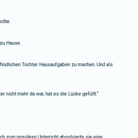
llte.
 zu Hause.
efindlichen Tochter Hausaufgaben zu machen. Und als
r nicht mehr da war, hat es die Lücke gefüllt.“
h zum regulären Unterricht absolvierte sie eine