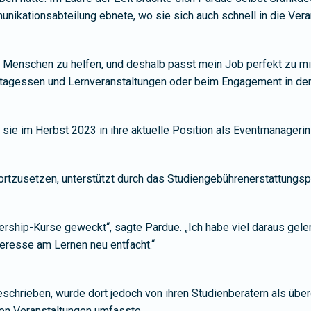
nikationsabteilung ebnete, wo sie sich auch schnell in die Vera
es, Menschen zu helfen, und deshalb passt mein Job perfekt zu 
tagessen und Lernveranstaltungen oder beim Engagement in der 
e im Herbst 2023 in ihre aktuelle Position als Eventmanagerin 
 fortzusetzen, unterstützt durch das Studiengebührenerstattung
ership-Kurse geweckt“, sagte Pardue. „Ich habe viel daraus ge
eresse am Lernen neu entfacht.“
eschrieben, wurde dort jedoch von ihren Studienberatern als über
en Veranstaltungen umfasste.