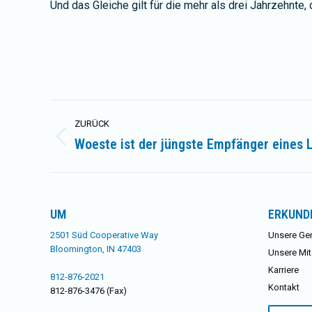
Und das Gleiche gilt für die mehr als drei Jahrzehnte
Kommentarnavigation
ZURÜCK
Woeste ist der jüngste Empfänger eines
Vorheriger
Beitrag:
UM
ERKUND
2501 Süd Cooperative Way
Unsere Ge
Bloomington, IN 47403
Unsere Mit
Karriere
812-876-2021
Kontakt
812-876-3476 (Fax)
Suchen