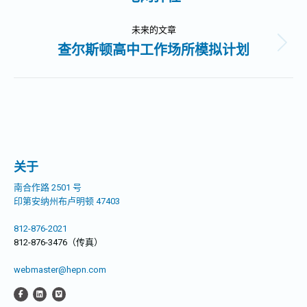
史
导
的
未来的文章
文
查尔斯顿高中工作场所模拟计划
未
航
章：
来
的
文
章：
关于
南合作路 2501 号
印第安纳州布卢明顿 47403
812-876-2021
812-876-3476（传真）
webmaster@hepn.com