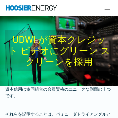
UDWI が資本クレジッ
ト ビデオにグリーン ス
クリーンを採用
資本信用は協同組合の会員資格のユニークな側面の 1 つ
です。
それらを説明することは、バミューダトライアングルと