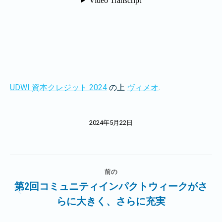
UDWI 資本クレジット 2024
の上
ヴィメオ
.
2024年5月22日
投
前の
稿
第2回コミュニティインパクトウィークがさ
前
らに大きく、さらに充実
ナ
の
記