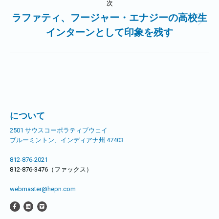
ビ
次
事:
ラファティ、フージャー・エナジーの高校生
ゲ
次
インターンとして印象を残す
の
ー
記
事:
シ
ョ
ン
について
2501 サウスコーポラティブウェイ
ブルーミントン、インディアナ州 47403
812-876-2021
812-876-3476（ファックス）
webmaster@hepn.com