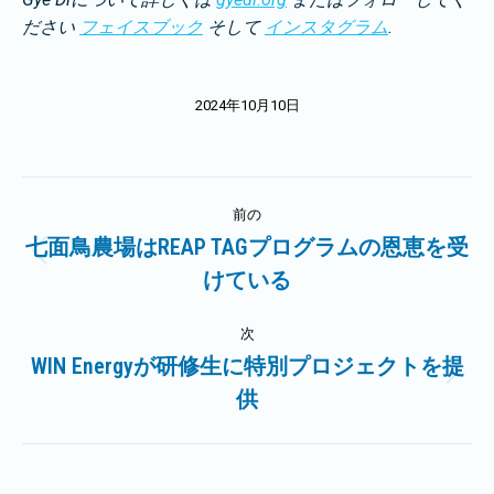
ださい
フェイスブック
そして
インスタグラム
.
2024年10月10日
投
前の
稿
七面鳥農場はREAP TAGプログラムの恩恵を受
前
けている
ナ
の
記
ビ
次
事:
WIN Energyが研修生に特別プロジェクトを提
ゲ
次
供
の
ー
記
事:
シ