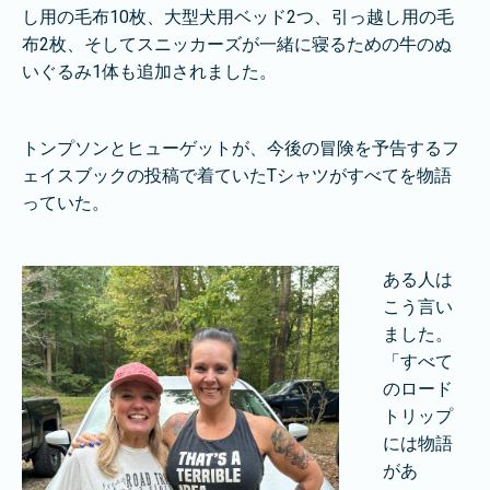
し用の毛布10枚、大型犬用ベッド2つ、引っ越し用の毛
布2枚、そしてスニッカーズが一緒に寝るための牛のぬ
いぐるみ1体も追加されました。
トンプソンとヒューゲットが、今後の冒険を予告するフ
ェイスブックの投稿で着ていたTシャツがすべてを物語
っていた。
ある人は
こう言い
ました。
「すべて
のロード
トリップ
には物語
があ