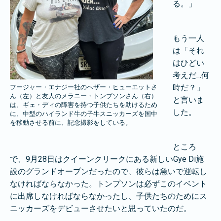
る。」
もう一人
は「それ
はひどい
考えだ…何
時だ？」
フージャー・エナジー社のヘザー・ヒューエットさ
ん（左）と友人のメラニー・トンプソンさん（右）
と言いま
は、ギェ・ディの障害を持つ子供たちを助けるため
した。
に、中型のハイランド牛の子牛スニッカーズを国中
を移動させる前に、記念撮影をしている。
ところ
で、9月28日はクイーンクリークにある新しいGye Di施
設のグランドオープンだったので、彼らは急いで運転し
なければならなかった。トンプソンは必ずこのイベント
に出席しなければならなかったし、子供たちのためにス
ニッカーズをデビューさせたいと思っていたのだ。