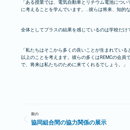
「ある授業では、電気自動車とリチウム電池につい
に考えることを学んでいます。…彼らは将来、知的
全体としてプラスの結果を感じているのは学校だけ
「私たちはそこから多くの良いことが生まれている
以上のことを考えます。彼らの多くはREMCの会員
で、将来は私たちのために来てくれるでしょう。」
投
前の
稿
協同組合間の協力関係の展示
前
の