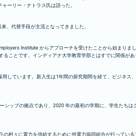
チャーリー・ナトラス氏は語った。
て以来、代替手段が主流となってきました。
ployers Institute からアプローチを受けたことから始まりました。D
供することです。インディアナ大学教育学部とはすでに関係があ
採用しています。新入生は1年間の探究期間を経て、ビジネス、
トナーシップの拠点であり、2020 年の最初の学期に、学生た
マラの村々に電力を供給するために州電力協同組合が行ってい