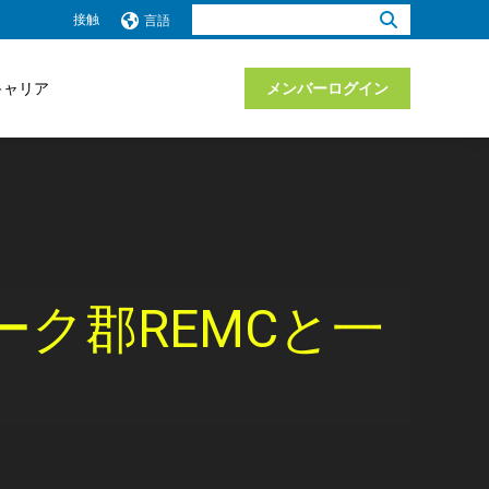
検
接触
言語
索：
キャリア
メンバーログイン
ク郡REMCと一