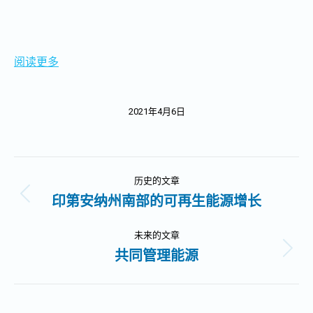
阅读更多
2021年4月6日
文
历史的文章
章
印第安纳州南部的可再生能源增长
历
史
导
的
未来的文章
文
共同管理能源
未
航
章：
来
的
文