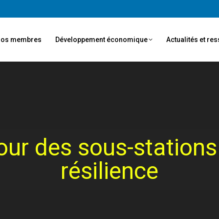
os membres
Développement économique
Actualités et re
our des sous-stations
résilience