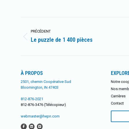
Navigation
PRÉCÉDENT
article
Le puzzle de 1 400 pièces
Article
précédent
:
À PROPOS
EXPLOR
2501, chemin Coopérative Sud
Notre coop
Bloomington, IN 47403
Nos memb
Carrières
812-876-2021
Contact
812-876-3476 (Télécopieur)
Rechercher
webmaster@hepn.com