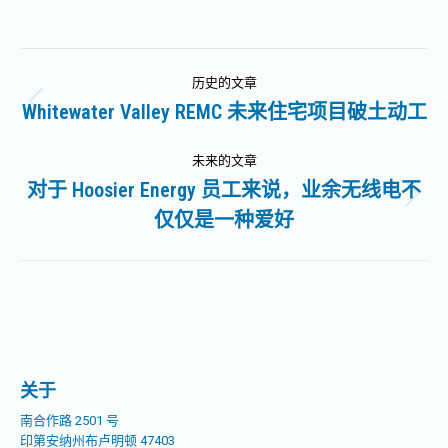
文
历史的文章
章
Whitewater Valley REMC 未来住宅项目破土动工
历
史
导
的
未来的文章
文
对于 Hoosier Energy 员工来说，业余无线电不
航
未
章：
仅仅是一种爱好
来
的
文
章：
关于
南合作路 2501 号
印第安纳州布卢明顿 47403