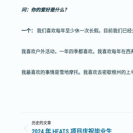
问：你的爱好是什么？
一个：
我们喜欢每年至少休一次长假。目前我们已经
我喜欢户外活动，一年四季都喜欢。我喜欢每年在西弗
我最喜欢的事情是雪地摩托。我喜欢去密歇根州的上半
文
历史的文章
章
2024 年 HEATS 项目庆祝毕业生
历