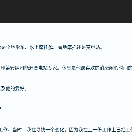
外活动，无论是全地形车、水上摩托艇、雪地摩托还是变电站。
担任印第安纳州能源变电站专家。休息是他最喜欢的消磨闲暇时间
时光以及他的爱好。
？
r Energy 工作。当时，我在寻找一个变化，因为我在上一份工作上已经