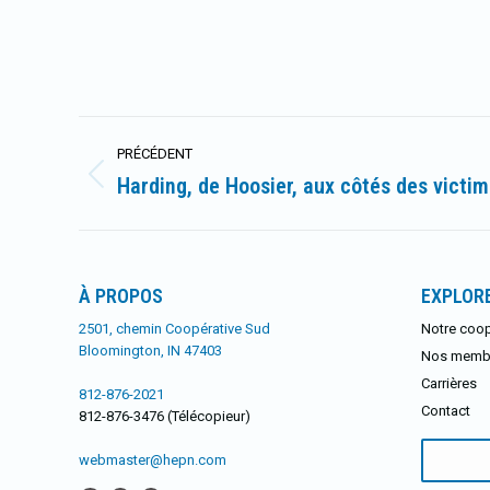
Navigation
PRÉCÉDENT
article
Harding, de Hoosier, aux côtés des victim
Article
précédent
:
À PROPOS
EXPLOR
2501, chemin Coopérative Sud
Notre coop
Bloomington, IN 47403
Nos memb
Carrières
812-876-2021
Contact
812-876-3476 (Télécopieur)
Rechercher
webmaster@hepn.com