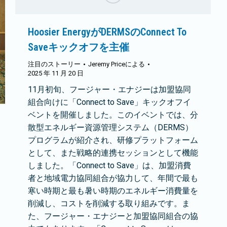
Hoosier EnergyがDERMSのConnect To
Saveキックオフを主催
注目のストーリー
Jeremy Price
による
2025 年 11 月 20 日
11月初旬、フージャー・エナジーは加盟協同
組合向けに「Connect to Save」キックオフイ
ベントを開催しました。このイベントでは、分
散型エネルギー資源管理システム（DERMS）
プログラムが紹介され、研修プラットフォーム
として、また戦略的連携セッションとして機能
しました。「Connect to Save」は、加盟消費
者と地域電力協同組合が協力して、年間で最も
寒い時期と最も暑い時期のエネルギー消費量を
削減し、コストを削減する取り組みです。ま
た、フージャー・エナジーと加盟協同組合の協