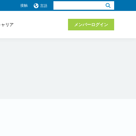
検
接触
言語
索：
キャリア
メンバーログイン