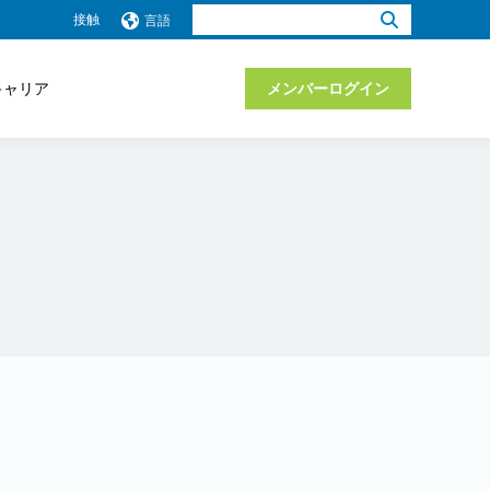
検
接触
言語
索：
キャリア
メンバーログイン