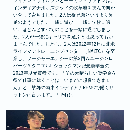
ライアン・ウィルソンとモーガン・サットンは、
インディアナ州オズグッドの牧草地を挟んで向か
い合って育ちました。2人は従兄弟というより兄
弟のようでした。一緒に遊び、一緒に学校に通
い、ほとんどすべてのことを一緒に過ごしまし
た。2人が一緒にキャリアを選ぶとは思ってもい
ませんでした。しかし、2人は2022年12月に北米
ラインマントレーニングセンター（NALTC）を卒
業し、フージャーエナジーの第2回W.ユージンロ
バーツ＆ダニエルL.シュックマン記念奨学金の
2023年度受賞者です。「その素晴らしい奨学金を
得て仕事に就くことは、いまだに想像できませ
ん」と、故郷の南東インディアナREMCで働くサ
ットンは言います。「それは…