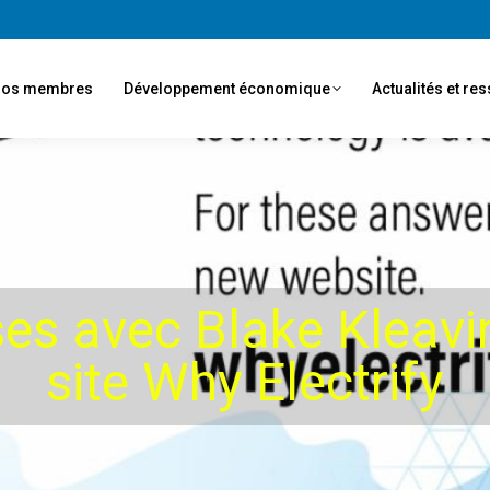
os membres
Développement économique
Actualités et re
es avec Blake Kleavi
site Why Electrify