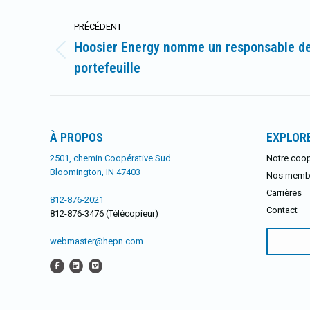
Navigation
PRÉCÉDENT
article
Hoosier Energy nomme un responsable de 
Article
portefeuille
précédent
:
À PROPOS
EXPLOR
2501, chemin Coopérative Sud
Notre coop
Bloomington, IN 47403
Nos memb
Carrières
812-876-2021
Contact
812-876-3476 (Télécopieur)
Rechercher
webmaster@hepn.com