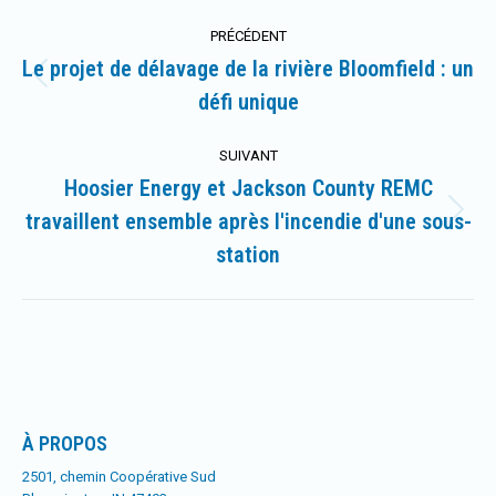
Navigation
PRÉCÉDENT
article
Le projet de délavage de la rivière Bloomfield : un
Article
défi unique
précédent
:
SUIVANT
Hoosier Energy et Jackson County REMC
travaillent ensemble après l'incendie d'une sous-
Article
suivant
station
:
À PROPOS
2501, chemin Coopérative Sud