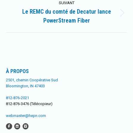
SUIVANT
Le REMC du comté de Decatur lance
Article
PowerStream Fiber
suivant
:
À PROPOS
2501, chemin Coopérative Sud
Bloomington, IN 47403
812-876-2021
812-876-3476 (Télécopieur)
webmaster@hepn.com