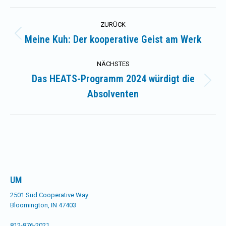
Kommentarnavigation
ZURÜCK
Meine Kuh: Der kooperative Geist am Werk
Vorheriger
Beitrag:
NÄCHSTES
Das HEATS-Programm 2024 würdigt die
Nächster
Absolventen
Beitrag:
UM
2501 Süd Cooperative Way
Bloomington, IN 47403
812-876-2021