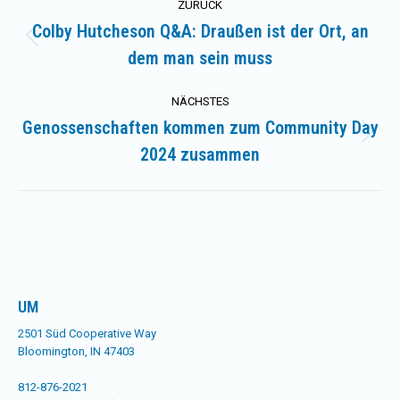
ZURÜCK
Colby Hutcheson Q&A: Draußen ist der Ort, an
Vorheriger
dem man sein muss
Beitrag:
NÄCHSTES
Genossenschaften kommen zum Community Day
Nächster
2024 zusammen
Beitrag:
UM
2501 Süd Cooperative Way
Bloomington, IN 47403
812-876-2021