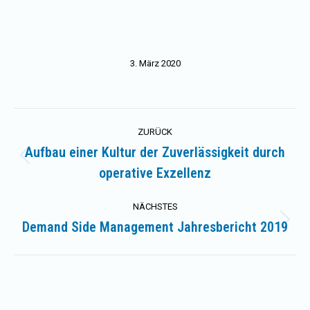
3. März 2020
Kommentarnavigation
ZURÜCK
Aufbau einer Kultur der Zuverlässigkeit durch
Vorheriger
operative Exzellenz
Beitrag:
NÄCHSTES
Demand Side Management Jahresbericht 2019
Nächster
Beitrag: