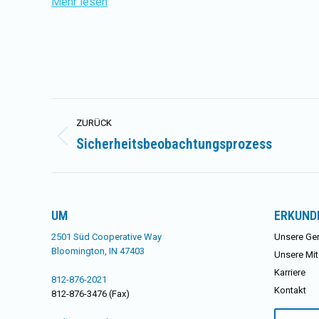
Mehr lesen
Kommentarnavigation
ZURÜCK
Sicherheitsbeobachtungsprozess
Vorheriger
Beitrag:
UM
ERKUND
2501 Süd Cooperative Way
Unsere Ge
Bloomington, IN 47403
Unsere Mit
Karriere
812-876-2021
Kontakt
812-876-3476 (Fax)
Suchen