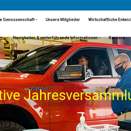
e Genossenschaft
Unsere Mitglieder
Wirtschaftliche Entwi
Neuigkeiten & weiterführende Informationen
Karriere
tive Jahresversamml