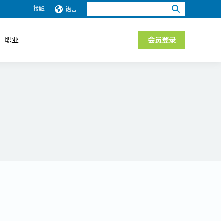
搜
接触
语言
索：
职业
会员登录