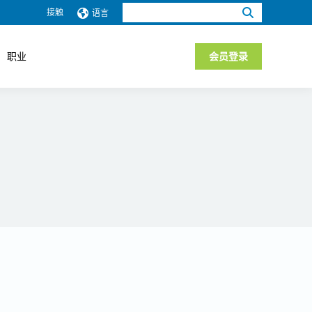
搜
接触
语言
索：
职业
会员登录