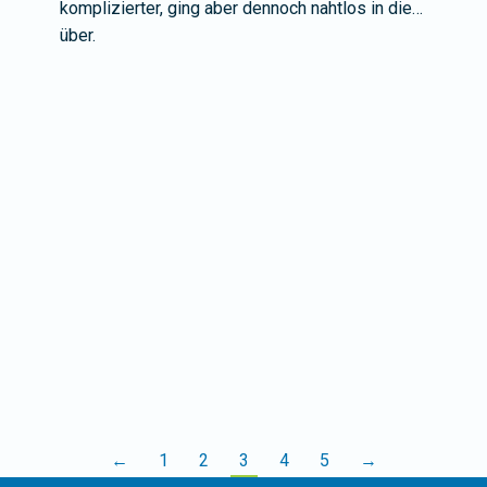
komplizierter, ging aber dennoch nahtlos in die…
über.
←
1
2
3
4
5
→