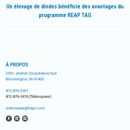
Un élevage de dindes bénéficie des avantages du
Article
programme REAP TAG
suivant
:
À PROPOS
2501, chemin Coopérative Sud
Bloomington, IN 47403
812-876-2021
812-876-3476 (Télécopieur)
webmaster@hepn.com