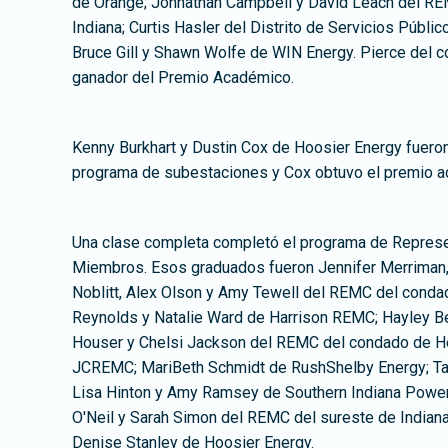
de Orange; Johnathan Campbell y David Leach del RE
Indiana; Curtis Hasler del Distrito de Servicios Públic
Bruce Gill y Shawn Wolfe de WIN Energy. Pierce del c
ganador del Premio Académico.
Kenny Burkhart y Dustin Cox de Hoosier Energy fuero
programa de subestaciones y Cox obtuvo el premio 
Una clase completa completó el programa de Represe
Miembros. Esos graduados fueron Jennifer Merriman,
Noblitt, Alex Olson y Amy Tewell del REMC del conda
Reynolds y Natalie Ward de Harrison REMC; Hayley Be
Houser y Chelsi Jackson del REMC del condado de H
JCREMC; MariBeth Schmidt de RushShelby Energy; Ta
Lisa Hinton y Amy Ramsey de Southern Indiana Power
O'Neil y Sarah Simon del REMC del sureste de Indiana
Denise Stanley de Hoosier Energy.