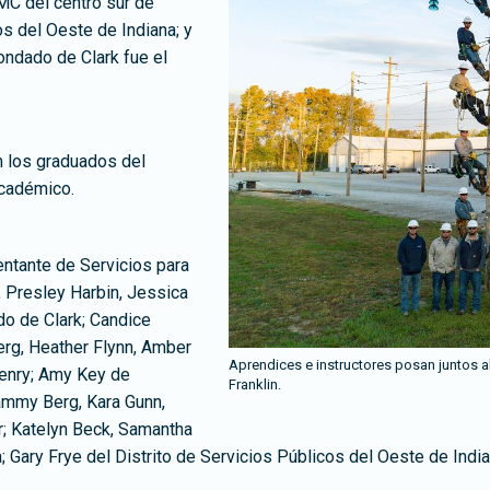
MC del centro sur de
os del Oeste de Indiana; y
ondado de Clark fue el
n los graduados del
académico.
ntante de Servicios para
 Presley Harbin, Jessica
do de Clark; Candice
rg, Heather Flynn, Amber
Aprendices e instructores posan juntos al
enry; Amy Key de
Franklin.
mmy Berg, Kara Gunn,
; Katelyn Beck, Samantha
; Gary Frye del Distrito de Servicios Públicos del Oeste de Ind