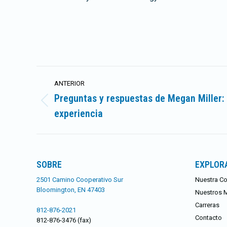
Navegación
ANTERIOR
entre
Preguntas y respuestas de Megan Miller: 
Publicación
experiencia
publicaciones
anterior:
SOBRE
EXPLOR
2501 Camino Cooperativo Sur
Nuestra Co
Bloomington, EN 47403
Nuestros 
Carreras
812-876-2021
Contacto
812-876-3476 (fax)